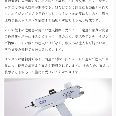
型の最新注入機器です。毛穴の引き締め、小じわ改善、ハリ・ツヤア
ップなどの美肌効果が期待でき、顔だけでなく頭皮にも施術が可能で
す。エイジングケアを目的としたフェイシャル治療はもちろん、頭皮
環境を整えるスカルプ治療まで幅広く対応できる点が特徴です。
そして従来の注射器を用いた注入治療と異なり、一定量の薬剤を皮膚
の最適層へ均一に注入ができます。そのため、美肌やアンチエイジン
グ治療としてお顔への注入だけでなく、頭皮への注入も可能なため、
薄毛治療の分野でも注目されています。
メソガンは極細針であり、尚且つ1秒に約7ショットの速さで注入でき
るため、従来の治療より痛みが軽減されています。 そのため、痛みに
敏感な方も安心して施術を受けることができます。