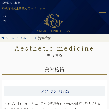
Skip
医療法人三優会
to
幹細胞培養上清液専門クリニック
content
EN
CN
ホーム
メニュー
美容治療
Aesthetic-medicine
美容治療
美容施術
メソガン U225
メソガン「U225」とは、肌へ美容成分を均一かつ繊細に注入できる小