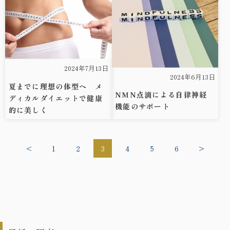
2024年7月13日
2024年6月13日
夏までに理想の体型へ メ
NMN点滴による自律神経
ディカルダイエットで健康
機能のサポート
的に美しく
<
1
2
3
4
5
6
>