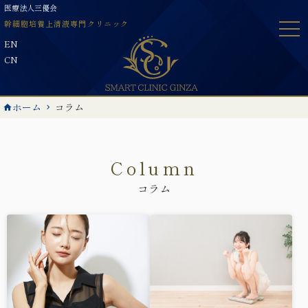
Skip
医療法人三優会
to
幹細胞培養上清液専門クリニック
content
EN
CN
ホーム
コラム
Column
コラム