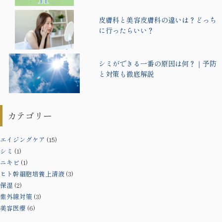
皮膚科と美容皮膚科の違いは？どっち
に行ったらいい？
シミができる一番の原因は何？｜予防
と対策も徹底解説
カテゴリー
エイジングケア
(15)
シミ
(1)
ニキビ
(1)
ヒト幹細胞培養上清液
(3)
保湿
(2)
紫外線対策
(3)
美容医療
(6)