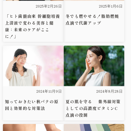
2025年1月6日
2025年2月26日
冬でも燃やせる！脂肪燃焼
「ヒト歯髄由来 幹細胞培養
点滴で代謝アップ
上清液で変わる美容と健
康：未来のケアがここ
に！」
2024年8月28日
2024年11月9日
夏の肌を守る 紫外線対策
知っておきたい秋バテの原
としての高濃度ビタミンC
因と効果的な対策法
点滴の役割